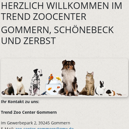
HERZLICH WILLKOMMEN IM
TREND ZOOCENTER
GOMMERN, SCHÖNEBECK
UND ZERBST
Ihr Kontakt zu uns:
Trend Zoo Center Gommern
Im Gewerbepark 2, 39245 Gommern
E-Mail:
zoo-center-gommern@gmx.de