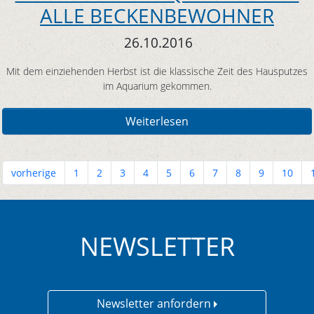
ALLE BECKENBEWOHNER
26.10.2016
Mit dem einziehenden Herbst ist die klassische Zeit des Hausputzes
im Aquarium gekommen.
Weiterlesen
vorherige
1
2
3
4
5
6
7
8
9
10
NEWSLETTER
Newsletter anfordern