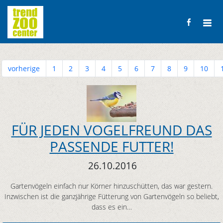
vorherige
1
2
3
4
5
6
7
8
9
10
FÜR JEDEN VOGELFREUND DAS
PASSENDE FUTTER!
26.10.2016
Gartenvögeln einfach nur Körner hinzuschütten, das war gestern.
Inzwischen ist die ganzjährige Fütterung von Gartenvögeln so beliebt,
dass es ein…