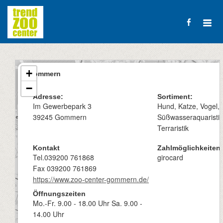
+
Gommern
−
Adresse:
Sortiment:
Im Gewerbepark 3
Hund, Katze, Vogel, K
39245 Gommern
Süßwasseraquaristik 
Terraristik
Kontakt
Zahlmöglichkeiten:
Tel.039200 761868
girocard
Fax 039200 761869
https://www.zoo-center-gommern.de/
Öffnungszeiten
Mo.-Fr. 9.00 - 18.00 Uhr Sa. 9.00 -
14.00 Uhr