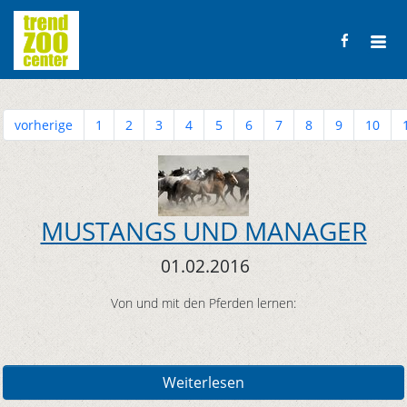
vorherige
1
2
3
4
5
6
7
8
9
10
MUSTANGS UND MANAGER
01.02.2016
Von und mit den Pferden lernen:
Weiterlesen