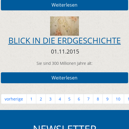
Weiterlesen
BLICK IN DIE ERDGESCHICHTE
01.11.2015
Sie sind 300 Millionen Jahre alt:
Weiterlesen
vorherige
1
2
3
4
5
6
7
8
9
10